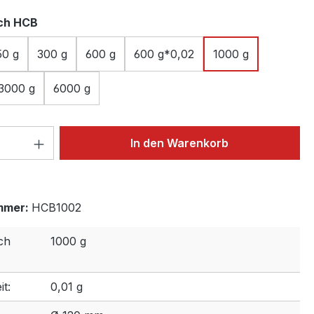
auswählen
ch HCB
50 g
300 g
600 g
600 g*0,02
1000 g
3000 g
6000 g
 Anzahl: Gib den gewünschten Wert ein 
In den Warenkorb
mmer:
HCB1002
ch
1000 g
t:
0,01 g