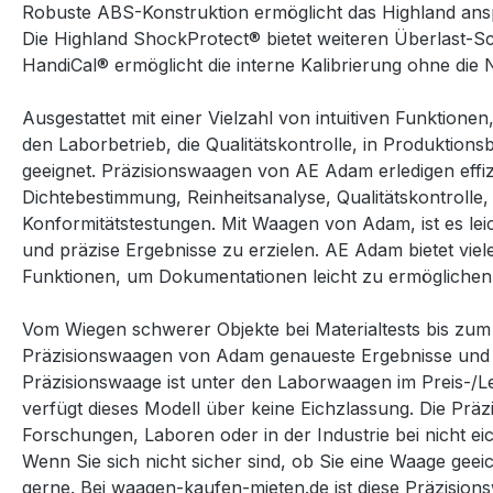
Robuste ABS-Konstruktion ermöglicht das Highland ans
Die Highland ShockProtect
®
bietet weiteren Überlast-S
HandiCal
®
ermöglicht die interne Kalibrierung ohne die 
Ausgestattet mit einer Vielzahl von intuitiven Funktion
den Laborbetrieb, die Qualitätskontrolle, in Produktio
geeignet. Präzisionswaagen von AE Adam erledigen effi
Dichtebestimmung, Reinheitsanalyse, Qualitätskontroll
Konformitätstestungen. Mit Waagen von Adam, ist es l
und präzise Ergebnisse zu erzielen. AE Adam bietet vi
Funktionen, um Dokumentationen leicht zu ermöglichen
Vom Wiegen schwerer Objekte bei Materialtests bis zum 
Präzisionswaagen von Adam genaueste Ergebnisse und ve
Präzisionswaage ist unter den Laborwaagen im Preis-/Le
verfügt dieses Modell über keine Eichzlassung. Die Präz
Forschungen, Laboren oder in der Industrie bei nicht e
Wenn Sie sich nicht sicher sind, ob Sie eine Waage geeic
gerne.
Bei waagen-kaufen-mieten.de ist diese Präzisions