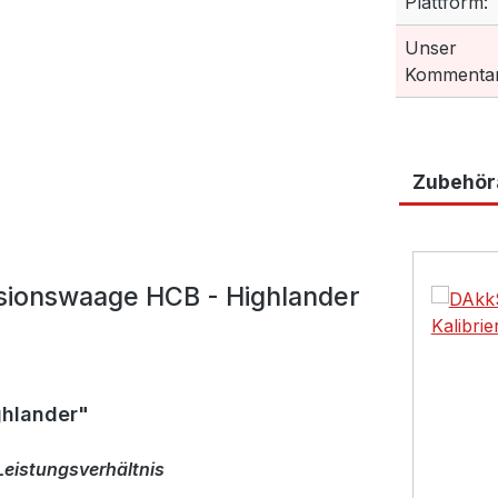
Plattform:
Unser
Kommentar
Zubehöra
Produktga
sionswaage HCB - Highlander
hlander"
eistungsverhältnis