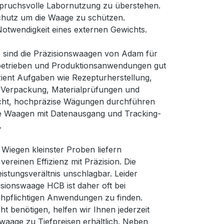
pruchsvolle Labornutzung zu überstehen.
chutz um die Waage zu schützen.
Notwendigkeit eines externen Gewichts.
en, sind die Präzisionswaagen von Adam für
nsbetrieben und Produktionsanwendungen gut
zient Aufgaben wie Rezepturherstellung,
e, Verpackung, Materialprüfungen und
eicht, hochpräzise Wägungen durchführen
ele Waagen mit Datenausgang und Tracking-
.
Wiegen kleinster Proben liefern
reinen Effizienz mit Präzision. Die
istungsverältnis unschlagbar. Leider
isionswaage HCB ist daher oft bei
ichpflichtigen Anwendungen zu finden.
ht benötigen, helfen wir Ihnen jederzeit
waage zu Tiefpreisen erhältlich. Neben