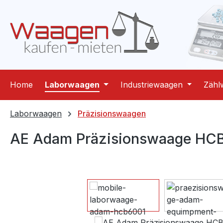
m Hauptinhalt springen
Zur Suche springen
Zur Hauptnavigation springen
Home
Laborwaagen
Industriewaagen
Zähl
Laborwaagen
Präzisionswaagen
AE Adam Präzisionswaage HCB 
Bildergalerie überspringen