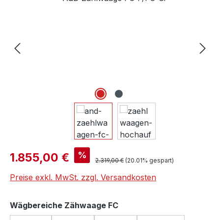
Verkaufspreis:
%
1.855,00 €
Regulärer Preis:
2.319,00 €
(20.01% gespart)
Preise exkl. MwSt. zzgl. Versandkosten
auswählen
Wägbereiche Zähwaage FC