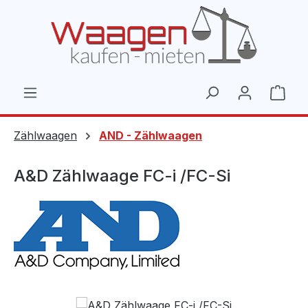
Zum Hauptinhalt springen
Ware
Zählwaagen
AND - Zählwaagen
A&D Zählwaage FC-i /FC-Si
Bildergalerie überspringen