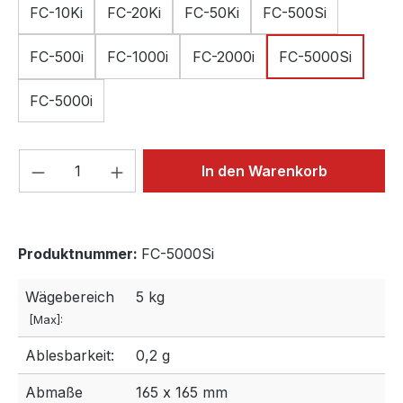
FC-10Ki
FC-20Ki
FC-50Ki
FC-500Si
FC-500i
FC-1000i
FC-2000i
FC-5000Si
FC-5000i
Produkt Anzahl: Gib den gewünschten We
In den Warenkorb
Produktnummer:
FC-5000Si
Wägebereich
5 kg
[Max]:
Ablesbarkeit:
0,2 g
Abmaße
165 x 165 mm