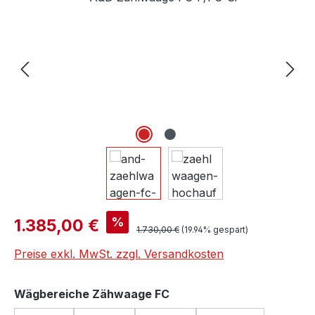
Verkaufspreis:
%
1.385,00 €
Regulärer Preis:
1.730,00 €
(19.94% gespart)
Preise exkl. MwSt. zzgl. Versandkosten
auswählen
Wägbereiche Zähwaage FC