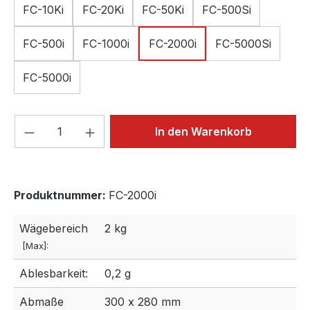
FC-10Ki
FC-20Ki
FC-50Ki
FC-500Si
FC-500i
FC-1000i
FC-2000i
FC-5000Si
FC-5000i
Produkt Anzahl: Gib den gewünschten We
In den Warenkorb
Produktnummer:
FC-2000i
Wägebereich
2 kg
[Max]:
Ablesbarkeit:
0,2 g
Abmaße
300 x 280 mm