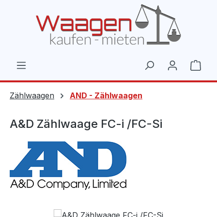
Zum Hauptinhalt springen
Ware
Zählwaagen
AND - Zählwaagen
A&D Zählwaage FC-i /FC-Si
Bildergalerie überspringen