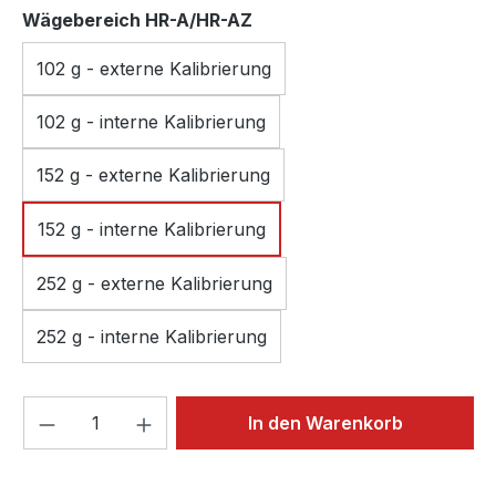
auswählen
Wägebereich HR-A/HR-AZ
102 g - externe Kalibrierung
102 g - interne Kalibrierung
152 g - externe Kalibrierung
152 g - interne Kalibrierung
252 g - externe Kalibrierung
252 g - interne Kalibrierung
Produkt Anzahl: Gib den gewünschten We
In den Warenkorb