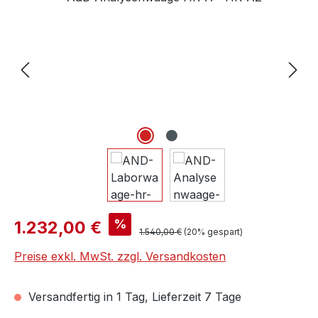
Verkaufspreis:
%
1.232,00 €
Regulärer Preis:
1.540,00 €
(20% gespart)
Preise exkl. MwSt. zzgl. Versandkosten
Versandfertig in 1 Tag, Lieferzeit 7 Tage