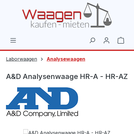
Zum Hauptinhalt springen
Ware
Laborwaagen
Analysewaagen
A&D Analysenwaage HR-A - HR-AZ
Bildergalerie überspringen