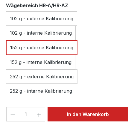
auswählen
Wägebereich HR-A/HR-AZ
102 g - externe Kalibrierung
102 g - interne Kalibrierung
152 g - externe Kalibrierung
152 g - interne Kalibrierung
252 g - externe Kalibrierung
252 g - interne Kalibrierung
Produkt Anzahl: Gib den gewünschten We
In den Warenkorb