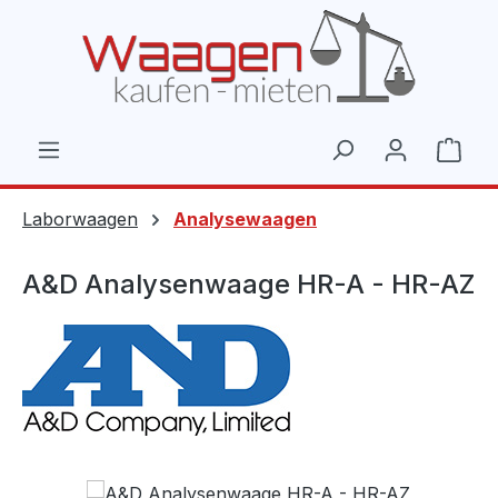
Zum Hauptinhalt springen
Ware
Laborwaagen
Analysewaagen
A&D Analysenwaage HR-A - HR-AZ
Bildergalerie überspringen