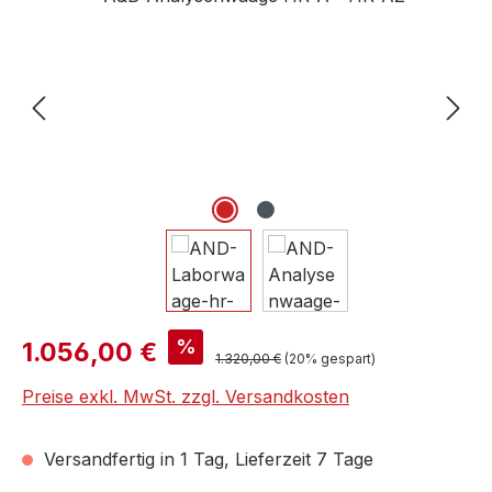
Verkaufspreis:
%
1.056,00 €
Regulärer Preis:
1.320,00 €
(20% gespart)
Preise exkl. MwSt. zzgl. Versandkosten
Versandfertig in 1 Tag, Lieferzeit 7 Tage