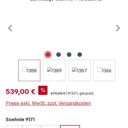
Verkaufspreis:
%
539,00 €
Regulärer Preis:
670,00 €
(19.55% gespart)
Preise exkl. MwSt. zzgl. Versandkosten
auswählen
Soehnle 9171