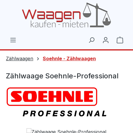
Zum Hauptinhalt springen
Ware
Zählwaagen
Soehnle - Zählwaagen
Zählwaage Soehnle-Professional
Bildergalerie überspringen