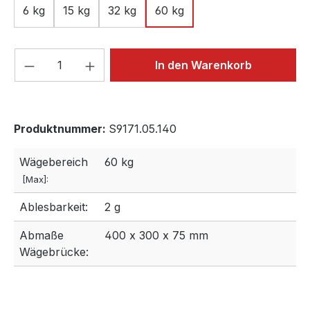
6 kg
15 kg
32 kg
60 kg
Produkt Anzahl: Gib den gewünschten We
In den Warenkorb
Produktnummer:
S9171.05.140
Wägebereich
60 kg
[Max]:
Ablesbarkeit:
2 g
Abmaße
400 x 300 x 75 mm
Wägebrücke: