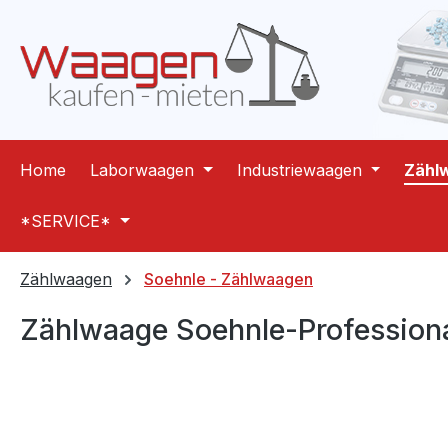
m Hauptinhalt springen
Zur Suche springen
Zur Hauptnavigation springen
Home
Laborwaagen
Industriewaagen
Zähl
*SERVICE*
Zählwaagen
Soehnle - Zählwaagen
Zählwaage Soehnle-Profession