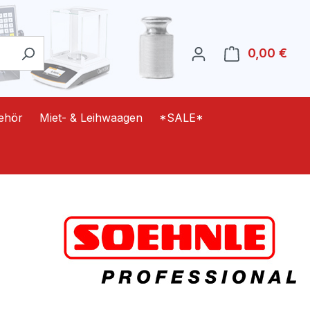
0,00 €
Ware
ehör
Miet- & Leihwaagen
*SALE*