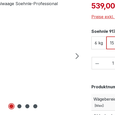
Verkaufspre
539,00
Preise exkl
Soehnle 91
6 kg
15
Produkt
Produktnu
Wägeberei
[Max]: