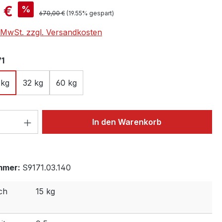
is:
 €
%
Regulärer Preis:
670,00 €
(19.55% gespart)
. MwSt. zzgl. Versandkosten
auswählen
71
 kg
32 kg
60 kg
 Anzahl: Gib den gewünschten Wert ein 
In den Warenkorb
mmer:
S9171.03.140
ch
15 kg