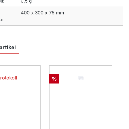
t:
0,5 g
400 x 300 x 75 mm
e:
rtikel
lerie überspringen
Rabatt
%