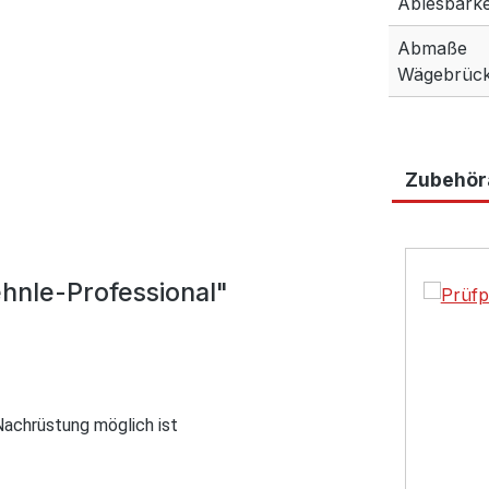
Ablesbarkei
Abmaße
Wägebrück
Zubehöra
Produktga
hnle-Professional"
 Nachrüstung möglich ist