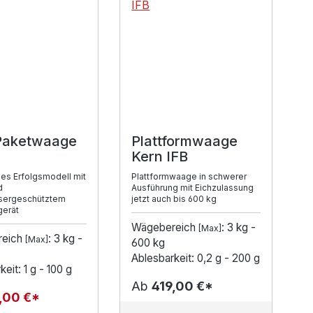
Paketwaage
Plattformwaage
Kern IFB
ges Erfolgsmodell mit
Plattformwaage in schwerer
d
Ausführung mit Eichzulassung
sergeschütztem
jetzt auch bis 600 kg
erät
Wägebereich
: 3 kg -
[Max]
reich
: 3 kg -
[Max]
600 kg
Ablesbarkeit: 0,2 g - 200 g
eit: 1 g - 100 g
Ab
419,00 €*
,00 €*