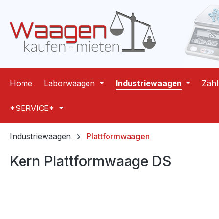
m Hauptinhalt springen
Zur Suche springen
Zur Hauptnavigation springen
Home
Laborwaagen
Industriewaagen
Zäh
*SERVICE*
Industriewaagen
Plattformwaagen
Kern Plattformwaage DS