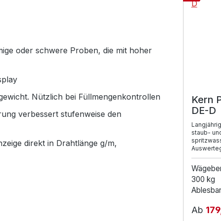
mige oder schwere Proben, die mit hoher
splay
ewicht. Nützlich bei Füllmengenkontrollen
Kern 
DE-D
rung verbessert stufenweise den
Langjähri
staub- un
spritzwas
zeige direkt in Drahtlänge g/m,
Auswerteg
Wägebe
300 kg
Ablesbark
Ab
179