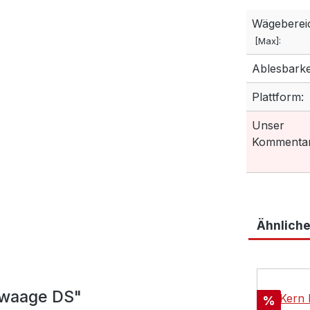
Wägeberei
[Max]:
Ablesbarkei
Plattform:
Unser
Kommentar
Ähnliche
Produktga
mwaage DS"
Rabatt
%