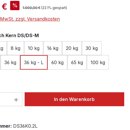
is:
 €
%
Regulärer Preis:
1.000,00 €
(22.1% gespart)
. MwSt. zzgl. Versandkosten
auswählen
ch Kern DS/DS-M
kg
8 kg
10 kg
16 kg
20 kg
30 kg
36 kg
36 kg - L
60 kg
65 kg
100 kg
 Anzahl: Gib den gewünschten Wert ein 
In den Warenkorb
mmer:
DS36K0.2L