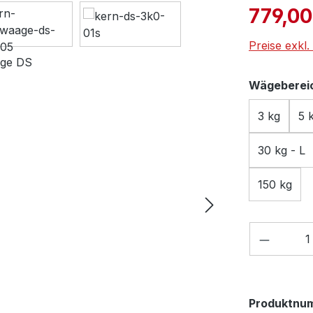
Verkaufspre
779,00
Preise exkl
Wägeberei
3 kg
5 
30 kg - L
150 kg
Produkt
Produktnu